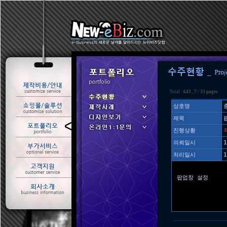
Total :
643
,
7
/
33 pages
상호명
제목
ㆍ 수주현황
진행상황
ㆍ 제작사례
의뢰일시
1
처리일시
1
팝업창 설정