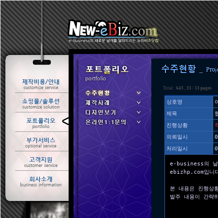
Total :
643
,
33
/
33 pages
상호명
제목
ㆍ 수주현황
진행상황
ㆍ 제작사례
의뢰일시
0
처리일시
0
e-business의 
ebizhp.com입니
본 내용은 진행상
발주 내용이 간략