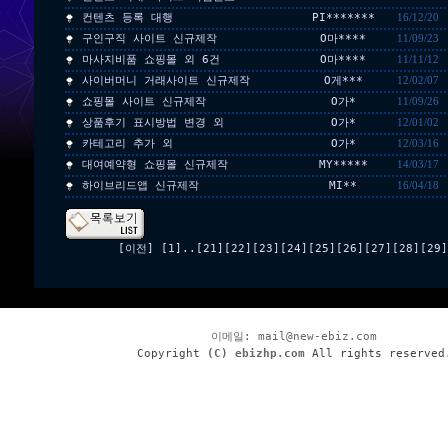
컨텐츠 등록 대행
PI*******
16/12/20
구인구직 사이트 신규제작
O마****
11/09/23
마사지비품 쇼핑몰 외 6건
O마****
11/11/12
사이버머니 거래사이트 신규제작
O게***
12/02/07
쇼핑몰 사이트 신규제작
O가*
11/09/26
상품후기 표시방법 변경 외
O가*
12/01/02
카테고리 추가 외
O가*
12/03/16
대여예약형 쇼핑몰 신규제작
MY*****
14/03/17
하이브리드앱 신규제작
MI**
16/04/18
[이전]
[1]
..
[21]
[22]
[23]
[24]
[25]
[26]
[27]
[28]
[29]
이메일:
mail@new-ebiz.com
Copyright
(C) ebizhp.com
All rights reserved