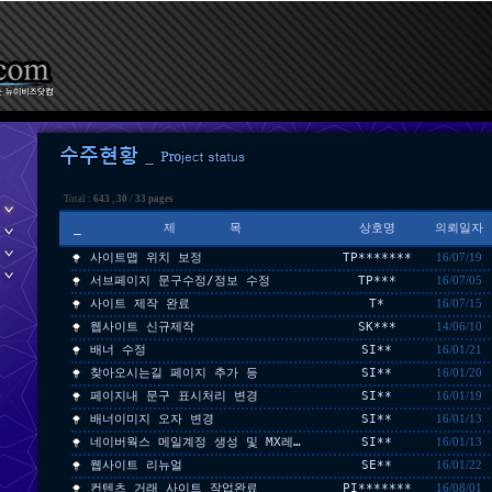
Total :
643
,
30
/
33 pages
_
제 목
상호명
의뢰일자
사이트맵 위치 보정
TP*******
16/07/19
서브페이지 문구수정/정보 수정
TP***
16/07/05
사이트 제작 완료
T*
16/07/15
웹사이트 신규제작
SK***
14/06/10
배너 수정
SI**
16/01/21
찾아오시는길 페이지 추가 등
SI**
16/01/20
페이지내 문구 표시처리 변경
SI**
16/01/19
배너이미지 오자 변경
SI**
16/01/13
네이버웍스 메일계정 생성 및 MX레…
SI**
16/01/13
웹사이트 리뉴얼
SE**
16/01/22
컨텐츠 거래 사이트 작업완료
PI*******
16/08/01