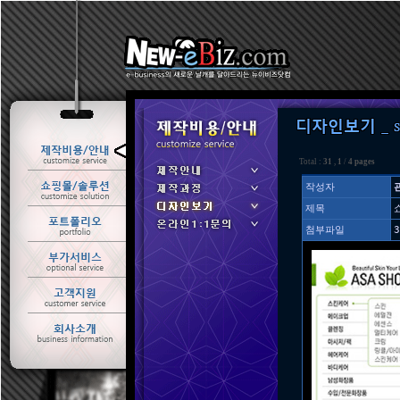
ㆍ 제작안내
Total :
31
,
1
/
4 pages
ㆍ 제작과정
작성자
ㆍ 디자인보기
제목
첨부파일
3