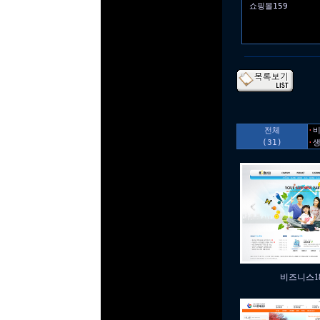
쇼핑몰159
전체
·
비
(31)
·
생
비즈니스18